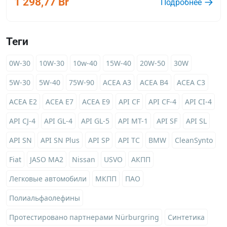
1 298,77 Br
Подробнее
Теги
0W-30
10W-30
10w-40
15W-40
20W-50
30W
5W-30
5W-40
75W-90
ACEA A3
ACEA B4
ACEA C3
ACEA E2
ACEA E7
ACEA E9
API CF
API CF-4
API CI-4
API CJ-4
API GL-4
API GL-5
API MT-1
API SF
API SL
API SN
API SN Plus
API SP
API TC
BMW
CleanSynto
Fiat
JASO MA2
Nissan
USVO
АКПП
Легковые автомобили
МКПП
ПАО
Полиальфаолефины
Протестировано партнерами Nürburgring
Синтетика