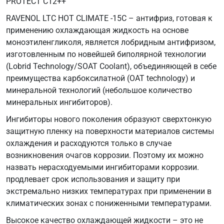
PROTECT C12++
MB
RAVENOL LTC HOT CLIMATE -15C – антифриз, готовая к
325.6
применению охлаждающая жидкость на основе
Scania
моноэтиленгликоля, является лобридным антифризом,
TB
изготовленным по новейшей биполярной технологии
1451
(Lobrid Technology/SOAT Coolant), объединяющей в себе
VW
преимущества карбоксилатной (ОАТ technology) и
G
минеральной технологий (небольшое количество
012
минеральных ингибиторов).
A8G
VW
Ингибиторы нового поколения образуют сверхтонкую
G
защитную пленку на поверхности материалов системы
013
охлаждения и расходуются только в случае
A8J
возникновения очагов коррозии. Поэтому их можно
VW
назвать нерасходуемыми ингибиторами коррозии.
TL
продлевает срок использования и защиту при
774-
экстремально низких температурах при применении в
G
климатических зонах с пониженными температурами.
VW
Высокое качество охлаждающей жидкости – это не