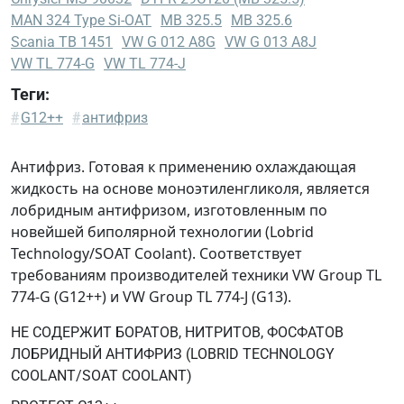
MAN 324 Type Si-OAT
MB 325.5
MB 325.6
Scania TB 1451
VW G 012 A8G
VW G 013 A8J
VW TL 774-G
VW TL 774-J
Теги:
Chrysler
#
G12++
#
антифриз
MS-
90032
Антифриз. Готовая к применению охлаждающая
DTFR
жидкость на основе моноэтиленгликоля, является
29C120
лобридным антифризом, изготовленным по
(MB
новейшей биполярной технологии (Lobrid
325.5)
Technology/SOAT Coolant). Соответствует
MAN
требованиям производителей техники VW Group TL
324
774-G (G12++) и VW Group TL 774-J (G13).
Type
НЕ СОДЕРЖИТ БОРАТОВ, НИТРИТОВ, ФОСФАТОВ
Si-
ЛОБРИДНЫЙ АНТИФРИЗ (LOBRID TECHNOLOGY
OAT
COOLANT/SOAT COOLANT)
MB
325.5