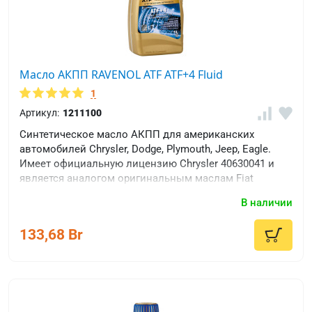
Масло АКПП RAVENOL ATF ATF+4 Fluid
1
Артикул:
1211100
Синтетическое масло АКПП для американских
автомобилей Chrysler, Dodge, Plymouth, Jeep, Eagle.
Имеет официальную лицензию Chrysler 40630041 и
является аналогом оригинальным маслам Fiat
9.55550-AV4, MOPAR 05013457AA / 05013458AA /
В наличии
68218057AA / 68218058AA / MS-9602.
133,68 Br