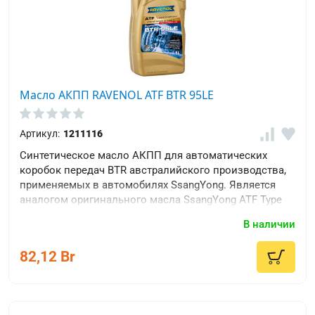
Масло АКПП RAVENOL ATF BTR 95LE
Артикул:
1211116
Синтетическое масло АКПП для автоматических
коробок передач BTR австралийского производства,
применяемых в автомобилях SsangYong. Является
аналогом оригинального масла SsangYong ATF Type
TQ95, BTR M74LE, BTR M85LE, BTR M91LE, BTR M95LE.
В наличии
82,12 Br