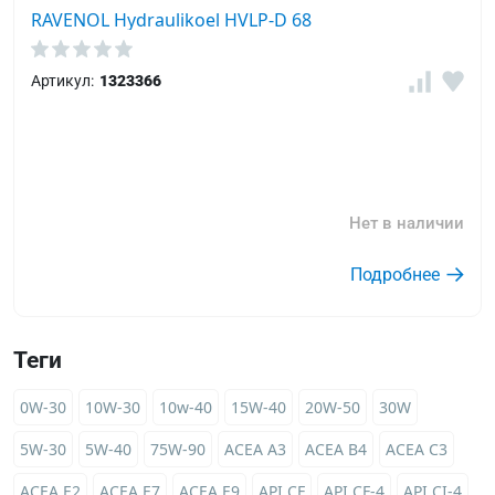
RAVENOL Hydraulikoel HVLP-D 68
Артикул:
1323366
Нет в наличии
Подробнее
Теги
0W-30
10W-30
10w-40
15W-40
20W-50
30W
5W-30
5W-40
75W-90
ACEA A3
ACEA B4
ACEA C3
ACEA E2
ACEA E7
ACEA E9
API CF
API CF-4
API CI-4