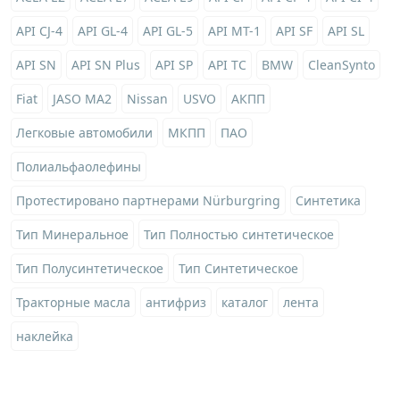
API CJ-4
API GL-4
API GL-5
API MT-1
API SF
API SL
API SN
API SN Plus
API SP
API TC
BMW
CleanSynto
Fiat
JASO MA2
Nissan
USVO
АКПП
Легковые автомобили
МКПП
ПАО
Полиальфаолефины
Протестировано партнерами Nürburgring
Синтетика
Тип Минеральное
Тип Полностью синтетическое
Тип Полусинтетическое
Тип Синтетическое
Тракторные масла
антифриз
каталог
лента
наклейка