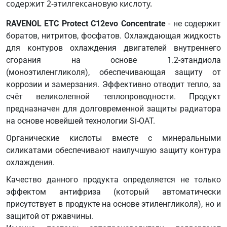
(GB)
содержит 2-этилгексановую кислоту.
Cummins
RAVENOL ETC Protect C12evo Concentrate
- не содержит
CES
боратов, нитритов, фосфатов. Охлаждающая жидкость
14603
для контуров охлаждения двигателей внутреннего
CUNA
сгорания на основе 1.2-этандиола
NC
(моноэтиленгликоля), обеспечивающая защиту от
956-16
коррозии и замерзания. Эффективно отводит тепло, за
(Italien)
счёт великолепной теплопроводности. Продукт
Deutz
предназначен для долговременной защиты радиатора
DQC
на основе новейшей технологии Si-OAT.
CC-
14
Органические кислоты вместе с минеральными
DTFR
силикатами обеспечивают наилучшую защиту контура
29C100
охлаждения.
(MB
Качество данного продукта определяется не только
325.0)
эффектом антифриза (который автоматически
DTFR
присутствует в продукте на основе этиленгликоля), но и
29C120
защитой от ржавчины.
(MB