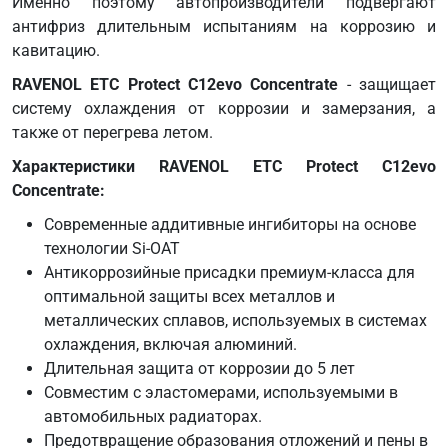
Именно поэтому автопроизводители подвергают
325.5)
антифриз длительным испытаниям на коррозию и
Fiat
кавитацию.
9.55523
Ford
RAVENOL ETC Protect C12evo Concentrate
- защищает
ESD-
систему охлаждения от коррозии и замерзания, а
M97B49-
также от перегрева летом.
A
Характеристики RAVENOL ETC Protect C12evo
IVECO
Concentrate:
18-
1830
Современные аддитивные ингибиторы на основе
JIS K
технологии Si-OAT
2234
Антикоррозийные присадки премиум-класса для
(Japan)
оптимальной защиты всех металлов и
Liebherr
металлических сплавов, используемых в системах
LH-01-
охлаждения, включая алюминий.
COL3A
Длительная защита от коррозии до 5 лет
MAN
Совместим с эластомерами, используемыми в
324
автомобильных радиаторах.
Type
Предотвращение образования отложений и пены в