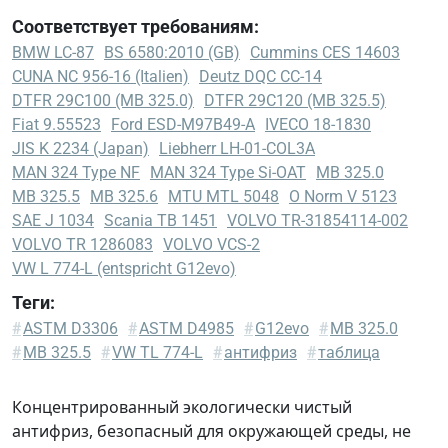
Соответствует требованиям:
BMW LC-87
BS 6580:2010 (GB)
Cummins CES 14603
CUNA NC 956-16 (Italien)
Deutz DQC CC-14
DTFR 29C100 (MB 325.0)
DTFR 29C120 (MB 325.5)
Fiat 9.55523
Ford ESD-M97B49-A
IVECO 18-1830
JIS K 2234 (Japan)
Liebherr LH-01-COL3A
MAN 324 Type NF
MAN 324 Type Si-OAT
MB 325.0
MB 325.5
MB 325.6
MTU MTL 5048
O Norm V 5123
SAE J 1034
Scania TB 1451
VOLVO TR-31854114-002
VOLVO TR 1286083
VOLVO VCS-2
VW L 774-L (entspricht G12evo)
Теги:
BMW
#
ASTM D3306
#
ASTM D4985
#
G12evo
#
MB 325.0
LC-
#
MB 325.5
#
VW TL 774-L
#
антифриз
#
таблица
87
BS
Концентрированный экологически чистый
6580:2010
антифриз, безопасный для окружающей среды, не