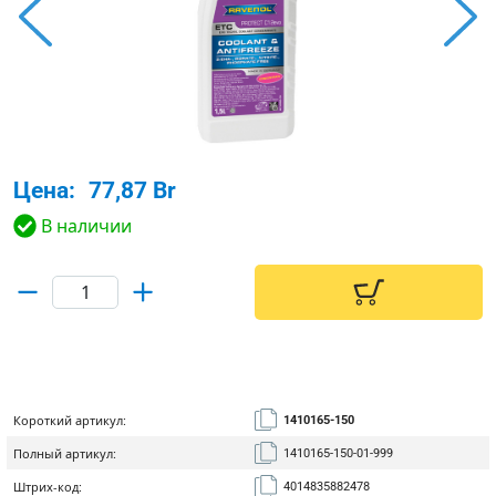
Цена:
77,87 Br
В наличии
Короткий артикул:
1410165-150
Полный артикул:
1410165-150-01-999
Штрих-код:
4014835882478