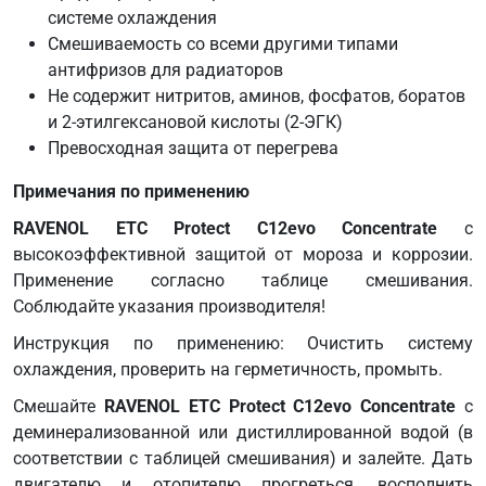
NF
системе охлаждения
MAN
Смешиваемость со всеми другими типами
324
антифризов для радиаторов
Type
Не содержит нитритов, аминов, фосфатов, боратов
Si-
и 2-этилгексановой кислоты (2-ЭГК)
OAT
Превосходная защита от перегрева
MB
Примечания по применению
325.0
MB
RAVENOL ETC Protect C12evo Concentrate
с
325.5
высокоэффективной защитой от мороза и коррозии.
MB
Применение согласно таблице смешивания.
325.6
Соблюдайте указания производителя!
MTU
Инструкция по применению: Очистить систему
MTL
охлаждения, проверить на герметичность, промыть.
5048
Смешайте
RAVENOL ETC Protect C12evo Concentrate
с
O
деминерализованной или дистиллированной водой (в
Norm
соответствии с таблицей смешивания) и залейте. Дать
V
двигателю и отопителю прогреться, восполнить