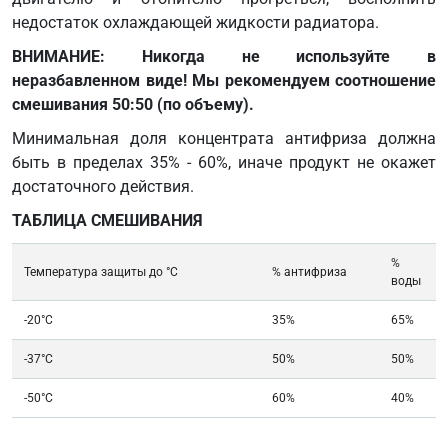
5123
недостаток охлаждающей жидкости радиатора.
SAE
J
ВНИМАНИЕ: Никогда не используйте в
1034
неразбавленном виде! Мы рекомендуем соотношение
Scania
смешивания 50:50 (по объему).
TB
Минимальная доля концентрата антифриза должна
1451
быть в пределах 35% - 60%, иначе продукт не окажет
VOLVO
достаточного действия.
TR-
31854114-
ТАБЛИЦА СМЕШИВАНИЯ
002
VOLVO
%
Температура защиты до °C
% антифриза
воды
TR
1286083
-20°C
35%
65%
VOLVO
VCS-2
-37°C
50%
50%
VW L 774-
-50°C
60%
40%
L
(entspricht