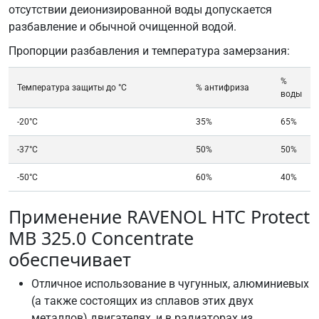
отсутствии деионизированной воды допускается
VW
разбавление и обычной очищенной водой.
TL
774-
Пропорции разбавления и температура замерзания:
C
%
Температура защиты до °C
% антифриза
воды
-20°C
35%
65%
-37°C
50%
50%
-50°C
60%
40%
Применение RAVENOL HTC Protect
MB 325.0 Concentrate
обеспечивает
Отличное использование в чугунных, алюминиевых
(а также состоящих из сплавов этих двух
металлов) двигателях, и в радиаторах из