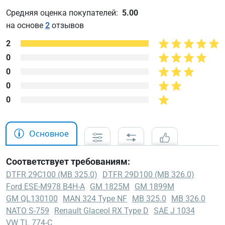
Средняя оценка покупателей:
5.00
на основе
2
отзывов
2
0
0
0
0
Основное
Соответствует требованиям:
DTFR 29C100 (MB 325.0)
DTFR 29D100 (MB 326.0)
Ford ESE-M978 B4H-A
GM 1825M
GM 1899M
GM QL130100
MAN 324 Type NF
MB 325.0
MB 326.0
NATO S-759
Renault Glaceol RX Type D
SAE J 1034
VW TL 774-C