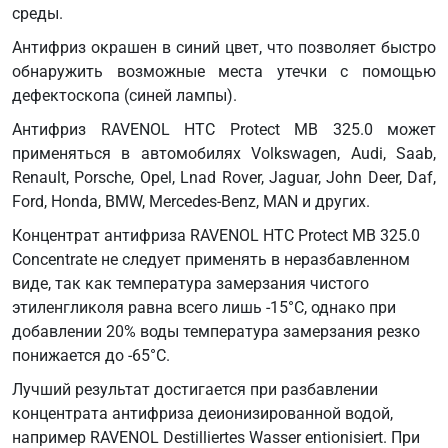
среды.
GM
QL130100
Антифриз окрашен в синий цвет, что позволяет быстро
MAN
обнаружить возможные места утечки с помощью
324
дефектоскопа (синей лампы).
Type
Антифриз RAVENOL HTC Protect MB 325.0 может
NF
применяться в автомобилях Volkswagen, Audi, Saab,
MB
Renault, Porsche, Opel, Lnad Rover, Jaguar, John Deer, Daf,
325.0
Ford, Honda, BMW, Mercedes-Benz, MAN и других.
MB
326.0
Концентрат антифриза RAVENOL HTC Protect MB 325.0
NATO
Concentrate не следует применять в неразбавленном
S-759
виде, так как температура замерзания чистого
Renault
этиленгликоля равна всего лишь -15°С, однако при
Glaceol
добавлении 20% воды температура замерзания резко
RX
понижается до -65°С.
Type D
Лучший результат достигается при разбавлении
SAE
концентрата антифриза деионизированной водой,
J
например RAVENOL Destilliertes Wasser entionisiert. При
1034