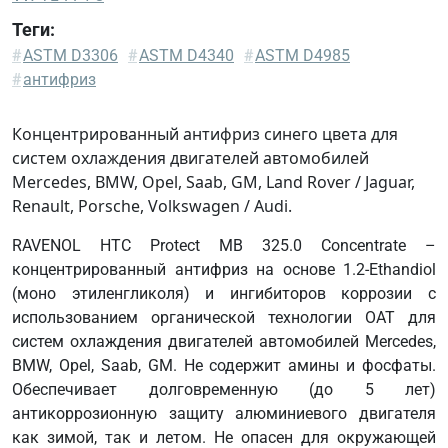
Теги:
DTFR
#
ASTM D3306
#
ASTM D4340
#
ASTM D4985
29C100
#
антифриз
(MB
325.0)
Концентрированный антифриз синего цвета для
DTFR
систем охлаждения двигателей автомобилей
29D100
Mercedes, BMW, Opel, Saab, GM, Land Rover / Jaguar,
(MB
Renault, Porsche, Volkswagen / Audi.
326.0)
RAVENOL HTC Protect MB 325.0 Concentrate –
Ford
концентрированный антифриз на основе 1.2-Ethandiol
ESE-
(моно этиленгликоля) и ингибиторов коррозии с
M978
использованием органической технологии OAT для
B4H-
систем охлаждения двигателей автомобилей Mercedes,
A
BMW, Opel, Saab, GM. Не содержит амины и фосфаты.
GM
Обеспечивает долговременную (до 5 лет)
1825M
антикоррозионную защиту алюминиевого двигателя
GM
как зимой, так и летом. Не опасен для окружающей
1899M