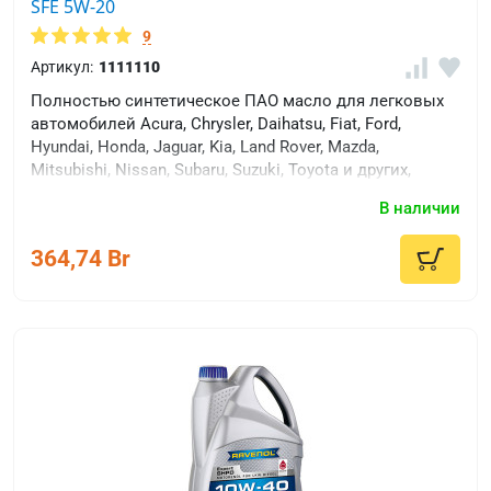
SFE 5W-20
9
Артикул:
1111110
Полностью синтетическое ПАО масло для легковых
автомобилей Acura, Chrysler, Daihatsu, Fiat, Ford,
Hyundai, Honda, Jaguar, Kia, Land Rover, Mazda,
Mitsubishi, Nissan, Subaru, Suzuki, Toyota и других,
требующих применения низковязких моторных масел
В наличии
уровня качества ACEA A5/B5 и ILSAC GF-6A, API SP.
364,74 Br