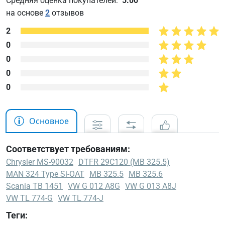
Средняя оценка покупателей:
5.00
на основе
2
отзывов
2
0
0
0
0
Основное
Соответствует требованиям:
Chrysler MS-90032
DTFR 29C120 (MB 325.5)
MAN 324 Type Si-OAT
MB 325.5
MB 325.6
Scania TB 1451
VW G 012 A8G
VW G 013 A8J
VW TL 774-G
VW TL 774-J
Теги: