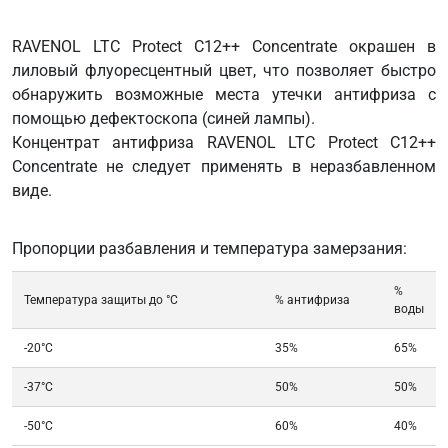
VW
G
RAVENOL LTC Protect C12++ Concentrate окрашен в
012
лиловый флуоресцентный цвет, что позволяет быстро
A8G
обнаружить возможные места утечки антифриза с
VW
помощью дефектоскопа (синей лампы).
G
Концентрат антифриза RAVENOL LTC Protect C12++
013
Concentrate не следует применять в неразбавленном
A8J
виде.
VW
TL
Пропорции разбавления и температура замерзания:
774-
G
%
VW
Температура защиты до °C
% антифриза
воды
TL
774-
-20°C
35%
65%
J
-37°C
50%
50%
-50°C
60%
40%