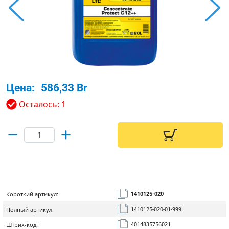
Цена:
586,33 Br
Осталось: 1
Короткий артикул:
1410125-020
Полный артикул:
1410125-020-01-999
Штрих-код:
4014835756021