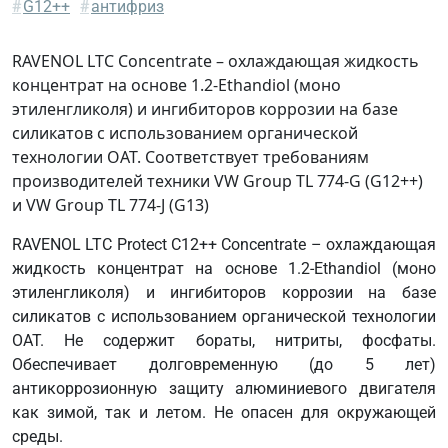
Chrysler
#
G12++
#
антифриз
MS-
90032
RAVENOL LTC Concentrate – охлаждающая жидкость
DTFR
концентрат на основе 1.2-Ethandiol (моно
29C120
этиленгликоля) и ингибиторов коррозии на базе
(MB
силикатов с использованием органической
325.5)
технологии OAT. Соответствует требованиям
MAN
производителей техники VW Group TL 774-G (G12++)
324
и VW Group TL 774-J (G13)
Type
RAVENOL LTC Protect C12++ Concentrate – охлаждающая
Si-
жидкость концентрат на основе 1.2-Ethandiol (моно
OAT
этиленгликоля) и ингибиторов коррозии на базе
MB
силикатов с использованием органической технологии
325.5
OAT. Не содержит бораты, нитриты, фосфаты.
MB
Обеспечивает долговременную (до 5 лет)
325.6
антикоррозионную защиту алюминиевого двигателя
Scania
как зимой, так и летом. Не опасен для окружающей
TB
среды.
1451