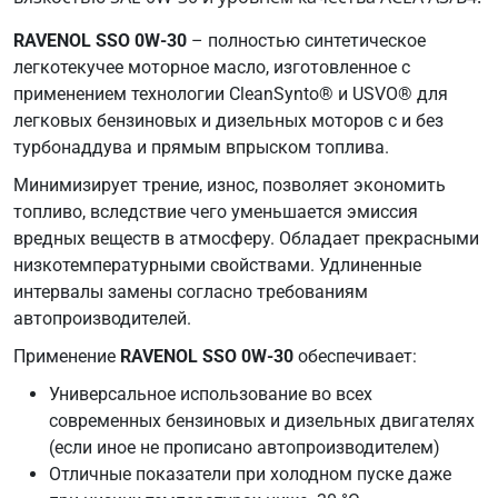
GM
RAVENOL SSO 0W-30
– полностью синтетическое
GM-
легкотекучее моторное масло, изготовленное с
LL-
применением технологии CleanSynto® и USVO® для
B-
легковых бензиновых и дизельных моторов с и без
025
турбонаддува и прямым впрыском топлива.
MB
229.5
Минимизирует трение, износ, позволяет экономить
Renault
топливо, вследствие чего уменьшается эмиссия
RN0700
вредных веществ в атмосферу. Обладает прекрасными
Renault
низкотемпературными свойствами. Удлиненные
RN0710
интервалы замены согласно требованиям
Volvo
автопроизводителей.
VCC
Применение
RAVENOL SSO 0W-30
обеспечивает:
95200356
- Service
Универсальное использование во всех
Fill
современных бензиновых и дизельных двигателях
VW
(если иное не прописано автопроизводителем)
502.00
Отличные показатели при холодном пуске даже
VW