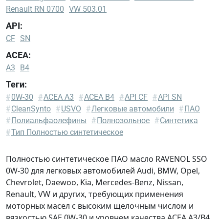
Renault RN 0700
VW 503.01
API:
CF
SN
ACEA:
A3
B4
Теги:
BMW
#
0W-30
#
ACEA A3
#
ACEA B4
#
API CF
#
API SN
Longlife-
#
CleanSynto
#
USVO
#
Легковые автомобили
#
ПАО
01
#
Полиальфаолефины
#
Полнозольное
#
Синтетика
BMW
#
Тип Полностью синтетическое
Longlife-
98
Полностью синтетическое ПАО масло RAVENOL SSO
GM
0W-30 для легковых автомобилей Audi, BMW, Opel,
GM-
Chevrolet, Daewoo, Kia, Mercedes-Benz, Nissan,
LL-
Renault, VW и других, требующих применения
A-
моторных масел с высоким щелочным числом и
025
вязкостью SAE 0W-30 и уровнем качества ACEA A3/B4.