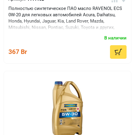
Полностью синтетическое ПАО масло RAVENOL ECS
0W-20 для легковых автомобилей Acura, Daihatsu,
Honda, Hyundai, Jaguar, Kia, Land Rover, Mazda,
Mitsubishi, Nissan, Pontiac, Suzuki, Toyota и других,
требующих применения низковязких моторных масел
В наличии
новейшего уровня качества ACEA C6, а так же
соответствует требования ACEA C5, A1/B1 и ILSAC GF-
367 Br
5.