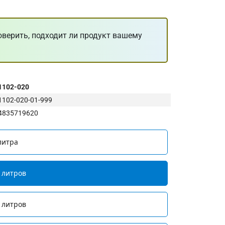
оверить, подходит ли продукт вашему
1102-020
1102-020-01-999
4835719620
литра
 литров
 литров