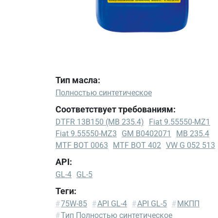
Тип масла:
Полностью синтетическое
Соответствует требованиям:
DTFR 13B150 (MB 235.4)
Fiat 9.55550-MZ1
Fiat 9.55550-MZ3
GM B0402071
MB 235.4
MTF BOT 0063
MTF BOT 402
VW G 052 513
API:
GL-4
GL-5
Теги:
DTFR
#
75W-85
#
API GL-4
#
API GL-5
#
МКПП
13B150
#
Тип Полностью синтетическое