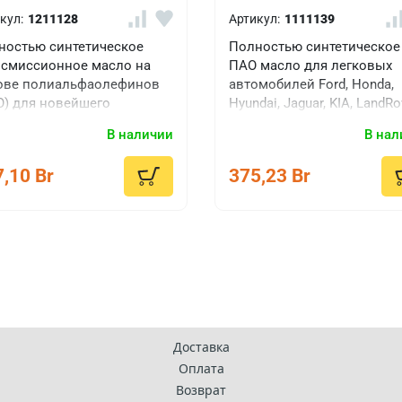
кул:
1211128
Артикул:
1111139
ностью синтетическое
Полностью синтетическое
нсмиссионное масло на
ПАО масло для легковых
ове полиальфаолефинов
автомобилей Ford, Honda,
О) для новейшего
Hyundai, Jaguar, KIA, LandRo
оления электронных
Nissan, Renault, Toyota, Maz
В наличии
В нал
даточных коробок со
Mitsubishi и других, требу
циальным пакетом
применение
,10 Br
375,23 Br
садок. Является аналогом
энергосберегающих масел
гинальных жидкостей для
xDrive, Nissan Patrol,
che Cayenne, Audi Q7, VW
reg/Amarok, Land Rover.
арое наименование
NOL Transfer Fluid TF-0870)
Доставка
Оплата
Возврат