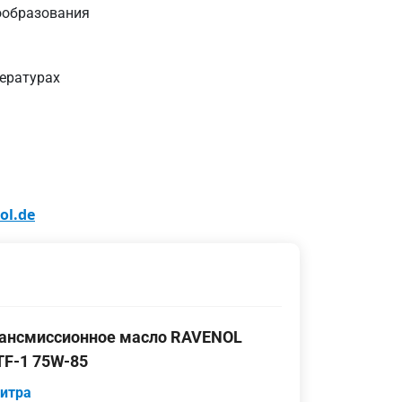
ообразования
ературах
ol.de
ансмиссионное масло RAVENOL
F-1 75W-85
литра