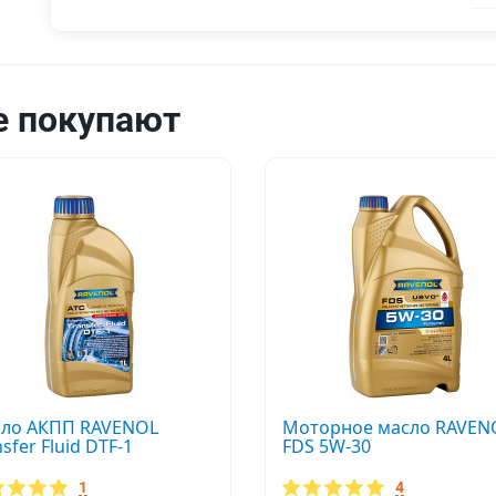
4
литра
е покупают
ло АКПП RAVENOL
Моторное масло RAVEN
sfer Fluid DTF-1
FDS 5W-30
1
4