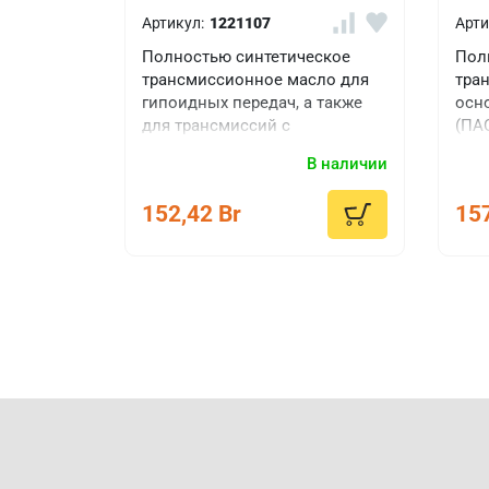
Артикул:
1221107
Арти
Полностью синтетическое
Пол
трансмиссионное масло для
тра
гипоидных передач, а также
осн
для трансмиссий с
(ПА
самоблокирующимися
пок
В наличии
дифференциалами "Limited
раз
Slip"
спе
152,42 Br
157
при
ори
BMW 
Pors
Toua
(Cт
RAVE