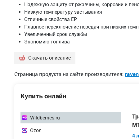
Надежную защиту от ржавчины, коррозии и пен
Низкую температуру застывания
Отличные свойства EP
Плавное переключение передач при низких темп
Увеличенный срок службы
Экономию топлива
Скачать описание
Страница продукта на сайте производителя:
raven
Купить онлайн
4
Тр
Wildberries.ru
литра
MT
1
Ozon
4 
литр