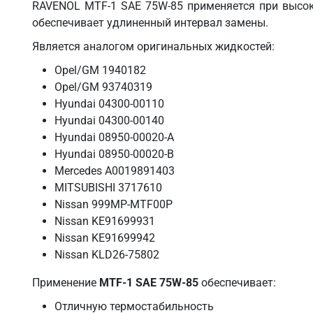
RAVENOL MTF-1 SAE 75W-85 применяется при высок
обеспечивает удлиненный интервал замены.
Является аналогом оригинальных жидкостей:
Opel/GM 1940182
Opel/GM 93740319
Hyundai 04300-00110
Hyundai 04300-00140
Hyundai 08950-00020-A
Hyundai 08950-00020-B
Mercedes A0019891403
MITSUBISHI 3717610
Nissan 999MP-MTF00P
Nissan KE91699931
Nissan KE91699942
Nissan KLD26-75802
Применение
MTF-1 SAE 75W-85
обеспечивает:
Отличную термостабильность