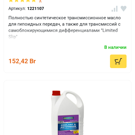
171
Артикул:
1221107
VW
Полностью синтетическое трансмиссионное масло
G
для гипоидных передач, а также для трансмиссий с
052
самоблокирующимися дифференциалами "Limited
512
Slip"
VW
В наличии
G
052
152,42 Br
527
VW
G
055
512
VW
G
055
532
VW