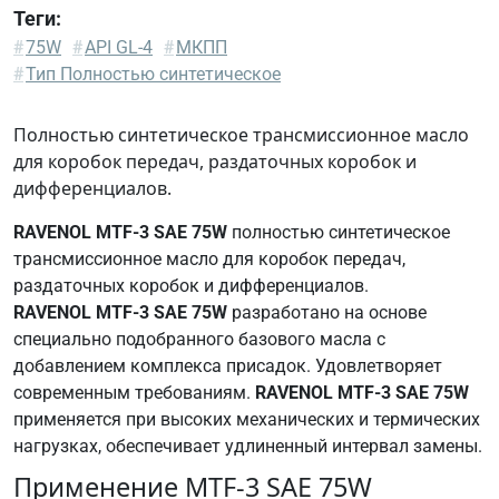
Теги:
BMW
#
75W
#
API GL-4
#
МКПП
83220396706
#
Тип Полностью синтетическое
CROSS
BMW
Полностью синтетическое трансмиссионное масло
MTF-
для коробок передач, раздаточных коробок и
LT-3
дифференциалов.
BMW
RAVENOL MTF-3 SAE 75W
полностью синтетическое
MTF-
трансмиссионное масло для коробок передач,
LT-3
раздаточных коробок и дифференциалов.
N
RAVENOL MTF-3 SAE 75W
разработано на основе
BOT
специально подобранного базового масла с
303
добавлением комплекса присадок. Удовлетворяет
BOT
современным требованиям.
RAVENOL MTF-3 SAE 75W
350
применяется при высоких механических и термических
M3
нагрузках, обеспечивает удлиненный интервал замены.
Fiat
9.55550-
Применение MTF-3 SAE 75W