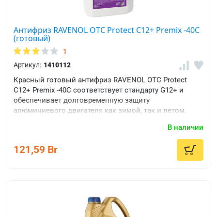
G
060
726
Антифриз RAVENOL OTC Protect C12+ Premix -40C
VW
(готовый)
G
1
070
Артикул:
1410112
726
Красный готовый антифриз RAVENOL OTC Protect
VW
C12+ Premix -40C соответствует стандарту G12+ и
G
обеспечивает долговременную защиту
F53
алюминиевого двигателя как зимой, так и летом.
061
В наличии
M2
121,59 Br