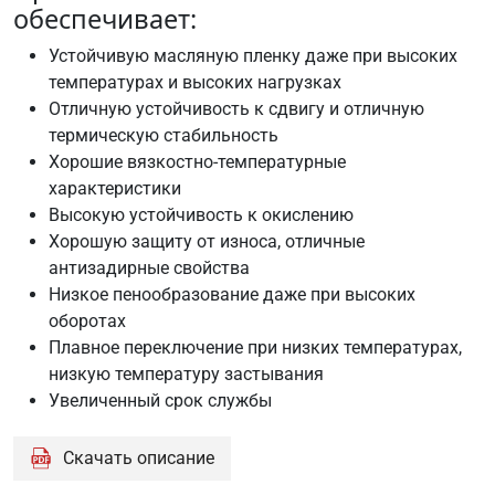
MZ6
обеспечивает:
Ford
WSS-
Устойчивую масляную пленку даже при высоких
M2C
температурах и высоких нагрузках
200-
Отличную устойчивость к сдвигу и отличную
D2
термическую стабильность
Ford
Хорошие вязкостно-температурные
WSS-
характеристики
M2C
Высокую устойчивость к окислению
200-
Хорошую защиту от износа, отличные
D3
антизадирные свойства
Ford
Низкое пенообразование даже при высоких
WSS-
оборотах
M2C
Плавное переключение при низких температурах,
200-
низкую температуру застывания
E1
Увеличенный срок службы
JWS
2271
Скачать описание
MB