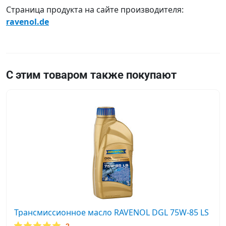
235.10
Страница продукта на сайте производителя:
Opel
ravenol.de
B0402167
PSA
71
2317
С этим товаром также покупают
PSA
B71
2310
PSA
B71
2316
VW
G
009
317
VW
G
Трансмиссионное масло RAVENOL DGL 75W-85 LS
052
2