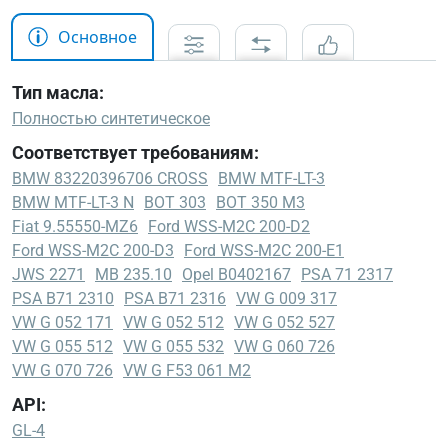
Основное
Тип масла:
Полностью синтетическое
Соответствует требованиям:
BMW 83220396706 CROSS
BMW MTF-LT-3
BMW MTF-LT-3 N
BOT 303
BOT 350 M3
Fiat 9.55550-MZ6
Ford WSS-M2C 200-D2
Ford WSS-M2C 200-D3
Ford WSS-M2C 200-E1
JWS 2271
MB 235.10
Opel B0402167
PSA 71 2317
PSA B71 2310
PSA B71 2316
VW G 009 317
VW G 052 171
VW G 052 512
VW G 052 527
VW G 055 512
VW G 055 532
VW G 060 726
VW G 070 726
VW G F53 061 M2
API:
GL-4